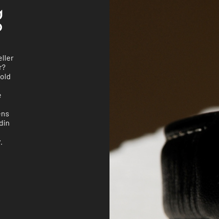
g
eller
r?
hold
e
ens
 din
.